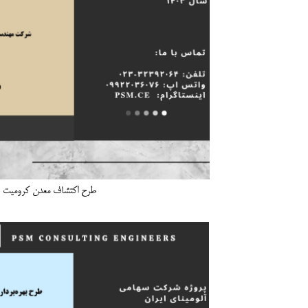
طرح اکتشاف معدن کرومیت فرومد