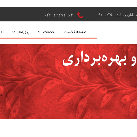
یابان رسالت، پلاک 63
۰۲3-32392064
صفحه نخست
خدمات
پروژه‌ها
اع
زمین‌شناسی و اکتشاف
پروژه‌های صنعتی 
 بهره‌برداری
طراحی معدن
طرح‌های 
نظارت بر فعالیت های معدنی
پر
فراوری مواد معدنی
مطالعات فنی و اقتصادی