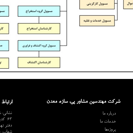
شرکت مهندسین مشاور پی، سازه، معدن
ارتباط ب
نشانی: ش
درباره ما
63 کدپستی: 3619634469
خدمات ما
دفتر تهر
پروژه‌ها
شهاب، واحد 1008 کدپس