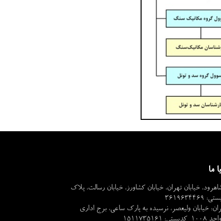
ا ما
اهرود، خیابان تهران، خیابان کشاورز، خیابان رسالت، پلاک
ان: خیابان ولیعصر، نرسیده به پارک ساعی، برج اداری
تی: 1511735161