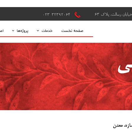
یابان رسالت، پلاک 63
۰۲3-32392064
صفحه نخست
خدمات
پروژه‌ها
اع
زمین‌شناسی و اکتشاف
پروژه‌های صنعتی 
ی
طراحی معدن
طرح‌های 
نظارت بر فعالیت های معدنی
پر
فراوری مواد معدنی
مطالعات فنی و اقتصادی
زه، معدن