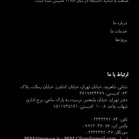
صنعت و اساتید دانشگاه در سال 1388 تاسیس شده است.
درباره ما
خدمات ما
پروژه‌ها
ارتباط با ما
نشانی: شاهرود، خیابان تهران، خیابان کشاورز، خیابان رسالت، پلاک
63 کدپستی: 3619634469
دفتر تهران: خیابان ولیعصر، نرسیده به پارک ساعی، برج اداری
شهاب، واحد 1008 کدپستی: 1511735161
تلفن: 02332392064
واتس اپ: 09922036076
دورنگار: 02332392037
PSM@psm-ce.ir - PSM.CEng@gmail.com