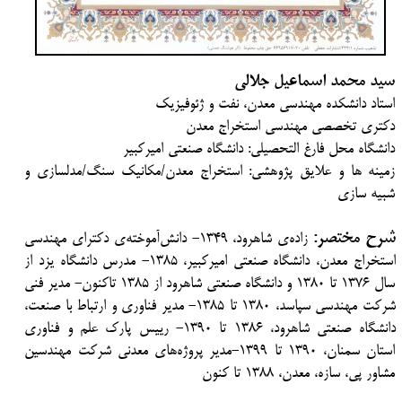
سید محمد اسماعیل جلالی
استاد دانشکده مهندسی معدن، نفت و ژئوفیزیک
دکتری تخصصی مهندسی استخراج معدن
دانشگاه محل فارغ التحصیلی: دانشگاه صنعتی امیرکبیر
زمینه ها و علایق پژوهشی: استخراج معدن/مکانیک سنگ/مدلسازی و
شبیه سازی
شرح مختصر:
زاده‌ی شاهرود، 1349- دانش‌آموخته‌ی دکترا‌ی مهندسی
استخراج معدن، دانشگاه صنعتی امیر‌کبیر، 1385- مدرس دانشگاه یزد از
سال 1376 تا 1380 و دانشگاه صنعتی شاهرود از 1385 تاکنون- مدیر فنی
شرکت مهندسی سپاسد، 1380 تا 1385- مدیر فناوری و ارتباط با صنعت،
دانشگاه صنعتی شاهرود، 1386 تا 1390- رییس پارک علم و فناوری
استان سمنان، 1390 تا 1399-مدیر پروژه‌های معدنی شرکت مهندسین
مشاور پی، سازه، معدن، 1388 تا کنون