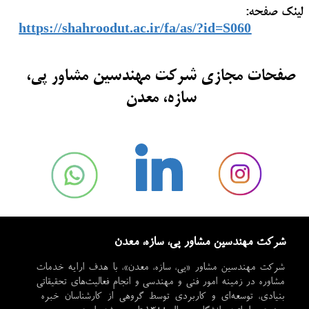
لینک صفحه:
https://shahroodut.ac.ir/fa/as/?id=S060
صفحات مجازی شرکت مهندسین مشاور پی،
سازه، معدن
شرکت مهندسین مشاور پی، سازه، معدن
شرکت مهندسین مشاور «پی، سازه، معدن»، با هدف ارایه‌ خدمات
مشاوره در زمینه­ امور فنی و مهندسی و انجام فعالیت‌های تحقیقاتی
بنیادی، توسعه‌ای و کاربردی توسط گروهی از کارشناسان خبره­